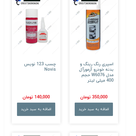
اسپری رنگ رینگ و
چسب 123 نویس
بدنه خودرو آرمورآل
Novis
مدل W6076 حجم
400 میلی لیتر
350,000 تومان
140,000 تومان
اضافه به سبد خرید
اضافه به سبد خرید