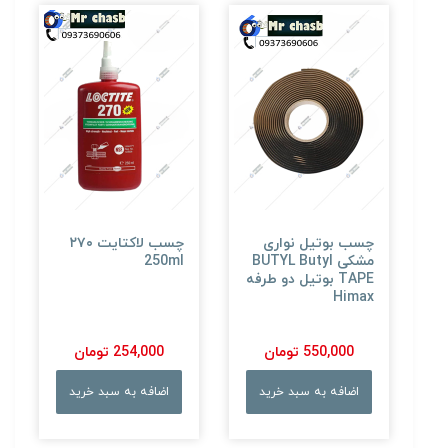
چسب بوتیل نواری
چسب لاکتایت ۲۷۰
مشکی BUTYL Butyl
250ml
TAPE بوتیل دو طرفه
Himax
550,000 تومان
254,000 تومان
اضافه به سبد خرید
اضافه به سبد خرید