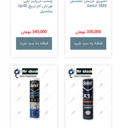
اسپری گریس سلسیل
چسب درزگیر پلی
Selsil SMV
اورتان کارتریچ Up40
سلسیل
330,000 تومان
345,000 تومان
اضافه به سبد خرید
اضافه به سبد خرید