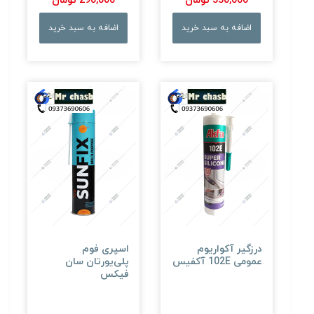
330,000 تومان
290,000 تومان
اضافه به سبد خرید
اضافه به سبد خرید
درزگیر آکواریوم
اسپری فوم
عمومی 102E آکفیس
پلی‌یورتان سان
فیکس