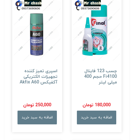
چسب 123 فاینال
اسپری تمیز کننده
Fi4100 حجم 400
تجهیزات الکتریکی
میلی لیتر
آکفیکس Akfix A60
180,000 تومان
250,000 تومان
اضافه به سبد خرید
اضافه به سبد خرید